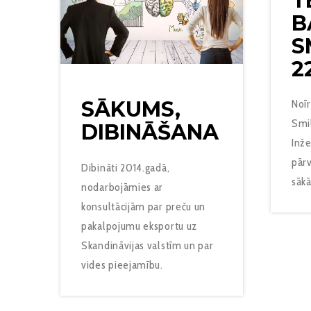
T
B
S
2
SĀKUMS,
Noīr
Smil
DIBINĀŠANA
Inže
pārv
Dibināti 2014.gadā,
sāk
nodarbojāmies ar
konsultācijām par preču un
pakalpojumu eksportu uz
Skandināvijas valstīm un par
vides pieejamību.