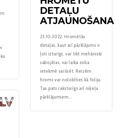
HROMĒTU
DETAĻU
rām
ATJAUNOŠANA
25.10.2022. Hromētās
detaļas, kaut arī pārklājums ir
un
ļoti izturīgs, var tikt mehāniski
eko
sabojātas, vai laika zoba
ietekmē sarūsēt. Reizēm
hroms var nolobīties kā folija.
Tas pats raksturīgs arī niķeļa
pārklājumiem.…