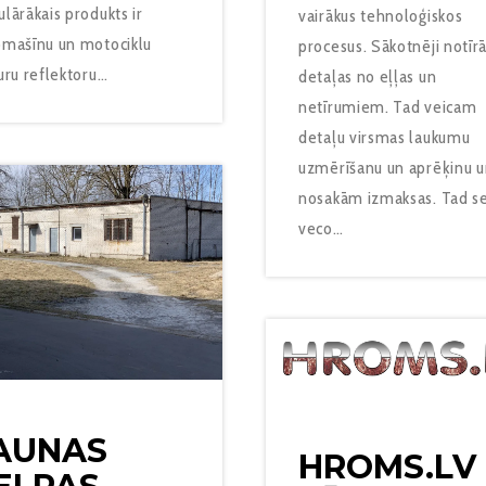
lārākais produkts ir
vairākus tehnoloģiskos
omašīnu un motociklu
procesus. Sākotnēji notī
uru reflektoru…
detaļas no eļļas un
netīrumiem. Tad veicam
detaļu virsmas laukumu
uzmērīšanu un aprēķinu 
nosakām izmaksas. Tad s
veco…
AUNAS
HROMS.LV