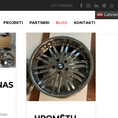
+371 29204784
Latvia
PROJEKTI
PARTNERI
BLOG
KONTAKTI
NAS
etver