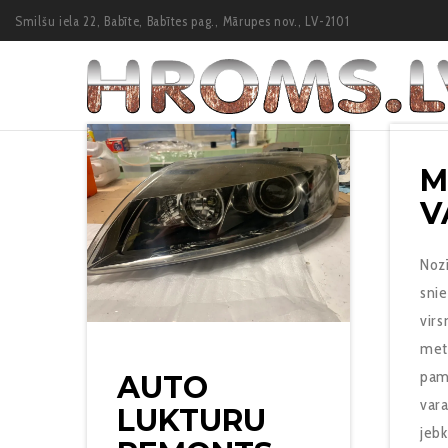
Smilšu iela 22, Babīte, Babītes pag., Mārupes nov., LV-2101
M
V
Noz
sni
virs
metā
pam
AUTO
var
LUKTURU
jebk