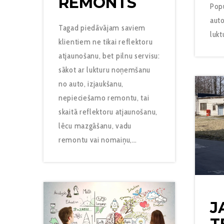
REMONTS
Popu
aut
Tagad piedāvājam saviem
lukt
klientiem ne tikai reflektoru
atjaunošanu, bet pilnu servisu:
sākot ar lukturu noņemšanu
no auto, izjaukšanu,
nepieciešamo remontu, tai
skaitā reflektoru atjaunošanu,
lēcu mazgāšanu, vadu
remontu vai nomaiņu,…
J