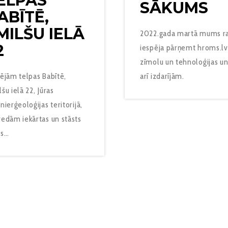
ELPAS
SĀKUMS
ABĪTĒ,
MILŠU IELĀ
2022.gada martā mums r
2
iespēja pārņemt hroms.lv
zīmolu un tehnoloģijas un
ējām telpas Babītē,
arī izdarījām.
šu ielā 22, Jūras
nierģeoloģijas teritorijā,
edām iekārtas un stāsts
ās…