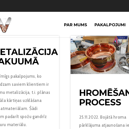
PAR MUMS
PAKALPOJUMI
ETALIZĀCIJA
AKUUMĀ
īmīgs pakalpojums, ko
edzam saviem klientiem ir
HROMĒŠA
mu metalizācija, t.i. plānas
PROCESS
la kārtiņas uzklāšana
atmateriālam. Šādi
am padarīt spožu gandrīz
25.11.2022. Bojātā hroma
uru materiālu.
pārklājuma atjaunošana i