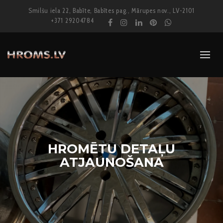
Smilšu iela 22, Babīte, Babītes pag., Mārupes nov., LV-2101
+371 29204784
HROMĒTU DETAĻU
ATJAUNOŠANA