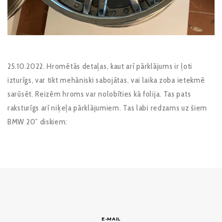
25.10.2022. Hromētās detaļas, kaut arī pārklājums ir ļoti
izturīgs, var tikt mehāniski sabojātas, vai laika zoba ietekmē
sarūsēt. Reizēm hroms var nolobīties kā folija. Tas pats
raksturīgs arī niķeļa pārklājumiem. Tas labi redzams uz šiem
BMW 20” diskiem:
E-MAIL