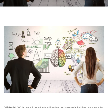
Dibināti 2014.gadā, nodarbojāmies ar konsultācijām par preču