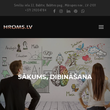
Smilšu iela 22, Babīte, Babītes pag., Mārupes nov., LV-2101
+371 29204784
SĀKUMS, DIBINĀŠANA