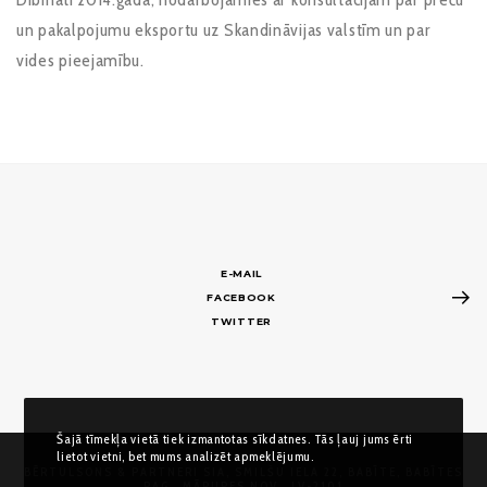
un pakalpojumu eksportu uz Skandināvijas valstīm un par
vides pieejamību.
E-MAIL
FACEBOOK
TWITTER
Šajā tīmekļa vietā tiek izmantotas sīkdatnes. Tās ļauj jums ērti
lietot vietni, bet mums analizēt apmeklējumu.
BĒRTULSONS & PARTNERI SIA, SMILŠU IELA 22, BABĪTE, BABĪTES
PAG., MĀRUPES NOV., LV-2101