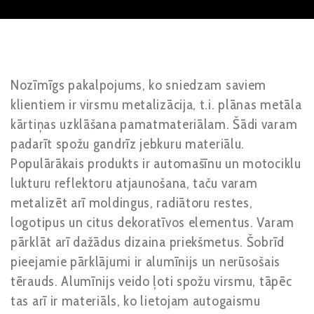
Nozīmīgs pakalpojums, ko sniedzam saviem
klientiem ir virsmu metalizācija, t.i. plānas metāla
kārtiņas uzklāšana pamatmateriālam. Šādi varam
padarīt spožu gandrīz jebkuru materiālu.
Populārākais produkts ir automašīnu un motociklu
lukturu reflektoru atjaunošana, taču varam
metalizēt arī moldingus, radiātoru restes,
logotipus un citus dekoratīvos elementus. Varam
pārklāt arī dažādus dizaina priekšmetus. Šobrīd
pieejamie pārklājumi ir alumīnijs un nerūsošais
tērauds. Alumīnijs veido ļoti spožu virsmu, tāpēc
tas arī ir materiāls, ko lietojam autogaismu