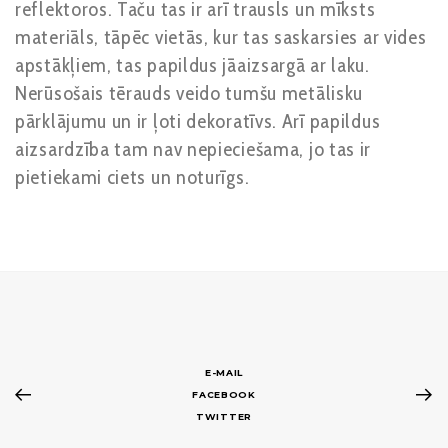
reflektoros. Taču tas ir arī trausls un mīksts
materiāls, tāpēc vietās, kur tas saskarsies ar vides
apstākļiem, tas papildus jāaizsargā ar laku.
Nerūsošais tērauds veido tumšu metālisku
pārklājumu un ir ļoti dekoratīvs. Arī papildus
aizsardzība tam nav nepieciešama, jo tas ir
pietiekami ciets un noturīgs.
E-MAIL
FACEBOOK
TWITTER