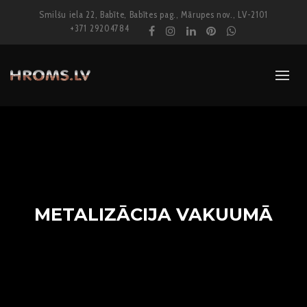
Smilšu iela 22, Babīte, Babītes pag., Mārupes nov., LV-2101
+371 29204784
METALIZĀCIJA VAKUUMĀ