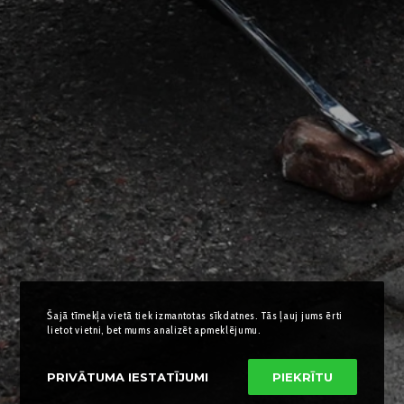
Šajā tīmekļa vietā tiek izmantotas sīkdatnes. Tās ļauj jums ērti
lietot vietni, bet mums analizēt apmeklējumu.
PRIVĀTUMA IESTATĪJUMI
PIEKRĪTU