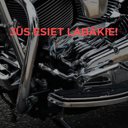
JŪS ESIET LABĀKIE!