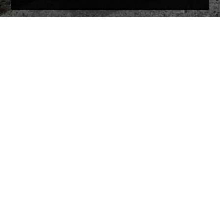
Jūras
inženierģeoloģija
as
– par atbalstu
ar telpām
Avector
sia
– par operatīvu iekārtu
pārvešanu un novietošanu
Q-doors
sia
– par ātru un kvalitatīvu
vārtu piegādi
LEA Group
sia
– par elektroinstalācijas
ievilkšanu
Sidrabe
AS
– par konsultācijām vakuuma
tehnoloģijās un atbalstu ar rezerves