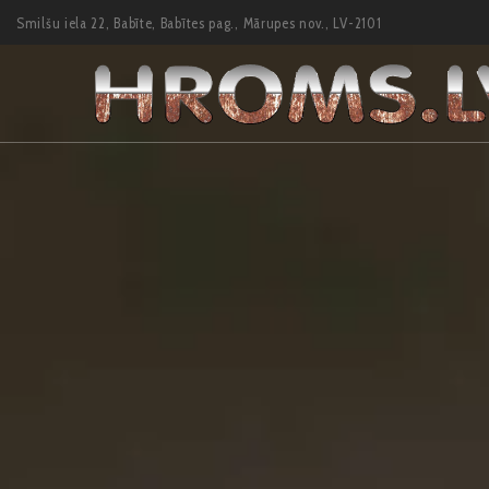
Smilšu iela 22, Babīte, Babītes pag., Mārupes nov., LV-2101