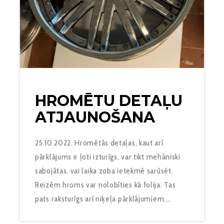
HROMĒTU DETAĻU
ATJAUNOŠANA
25.10.2022. Hromētās detaļas, kaut arī
pārklājums ir ļoti izturīgs, var tikt mehāniski
sabojātas, vai laika zoba ietekmē sarūsēt.
Reizēm hroms var nolobīties kā folija. Tas
pats raksturīgs arī niķeļa pārklājumiem.…