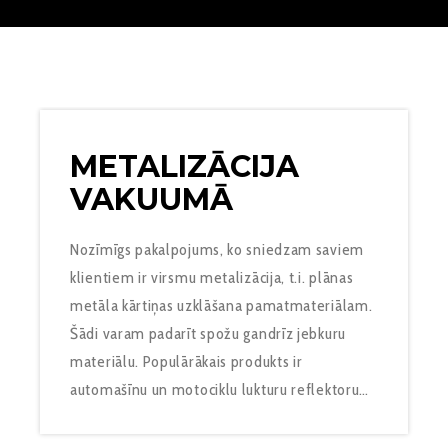
METALIZĀCIJA
VAKUUMĀ
Nozīmīgs pakalpojums, ko sniedzam saviem
klientiem ir virsmu metalizācija, t.i. plānas
metāla kārtiņas uzklāšana pamatmateriālam.
Šādi varam padarīt spožu gandrīz jebkuru
materiālu. Populārākais produkts ir
automašīnu un motociklu lukturu reflektoru…