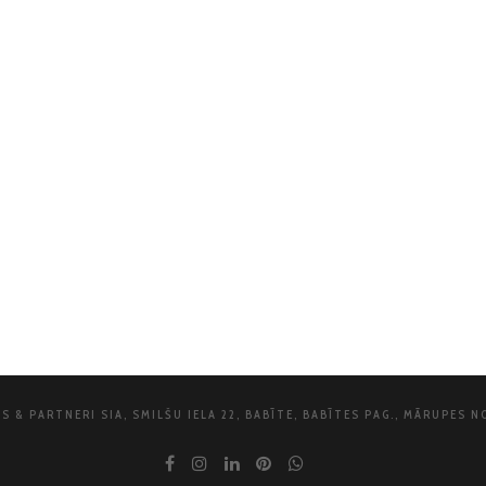
 & PARTNERI SIA, SMILŠU IELA 22, BABĪTE, BABĪTES PAG., MĀRUPES NO