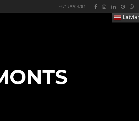
+371 29204784
Latvia
PROJEKTI
PARTNERI
BLOG
KONTAKTI
MONTS