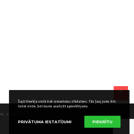
Šajā tīmekļa vietā tiek izmantotas sīkdatnes. Tās ļauj jums ērti
lietot vietni, bet mums analizēt apmeklējumu.
V., LV-2101
PRIVĀTUMA IESTATĪJUMI
PIEKRĪTU