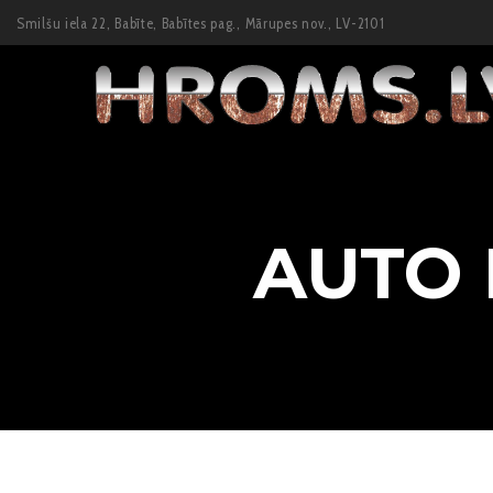
Smilšu iela 22, Babīte, Babītes pag., Mārupes nov., LV-2101
AUTO